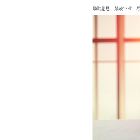
勤勤恳恳、兢兢业业、