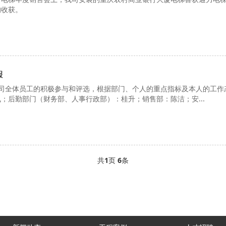
的收获。
报
公司全体员工的积极参与和评选，根据部门、个人的重点指标及本人的工作
；后勤部门（财务部、人事行政部）：桂升；销售部：陈洁；安...
共
1
页
6
条