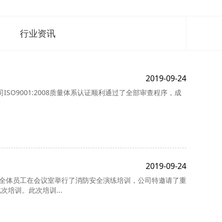
行业资讯
2019-09-24
SO9001:2008质量体系认证顺利通过了全部审查程序，成
2019-09-24
司全体员工在会议室举行了消防安全演练培训，公司特邀请了重
培训。此次培训...