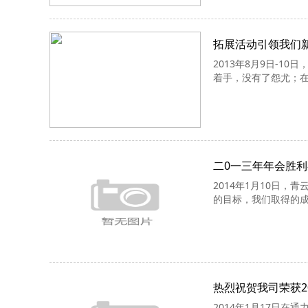
拓展活动引领我们
2013年8月9日-
着手，没有了怨尤；在
二0一三年年会胜
2014年1月10日
的目标，我们取得的成
热烈祝贺我司荣获2
2014年1月17日