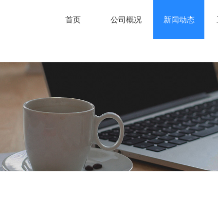
首页
公司概况
新闻动态