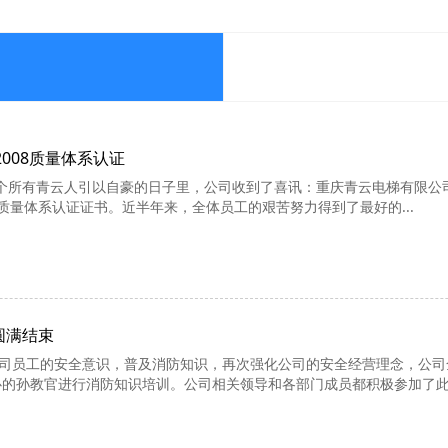
:2008质量体系认证
这个所有青云人引以自豪的日子里，公司收到了喜讯：重庆青云电梯有限公司I
2008质量体系认证证书。近半年来，全体员工的艰苦努力得到了最好的...
圆满结束
公司员工的安全意识，普及消防知识，再次强化公司的安全经营理念，公
的孙教官进行消防知识培训。公司相关领导和各部门成员都积极参加了此次