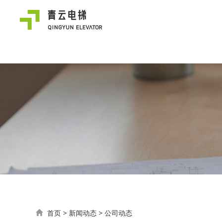
首页
>
新闻动态
>
公司动态